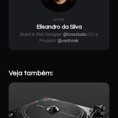
AUTOR:
Elisandro da Silva
Brand & Web Designer:
@tossstudio
| DJ e
Produtor:
@vantronik
Veja também: