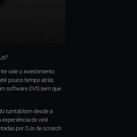
DJs?
te vale o investimento.
 até pouco tempo atrás,
r um software DVS sem que
do turntablism desde a
experiência do vinil
entadas por DJs de scratch