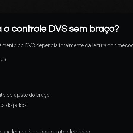
 o controle DVS sem braço?
amento do DVS dependia totalmente da leitura do timecod
ões:
;
e de ajuste do braço;
es do palco;
a leitura é o próprio prato eletrônico.