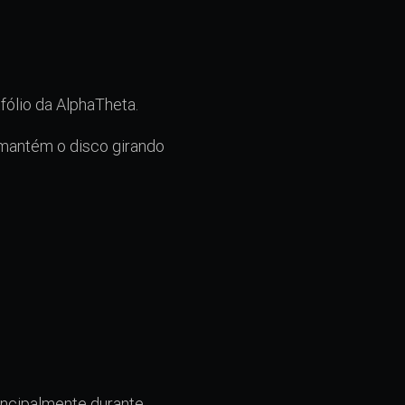
fólio da AlphaTheta.
 mantém o disco girando
incipalmente durante