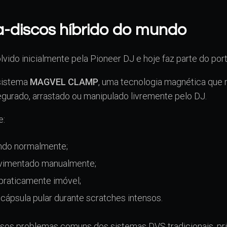
a-discos híbrido do mundo
vido inicialmente pela Pioneer DJ e hoje faz parte do port
 sistema
MAGVEL CLAMP
, uma tecnologia magnética que
egurado, arrastado ou manipulado livremente pelo DJ.
e:
ando normalmente;
ovimentado manualmente;
praticamente imóvel;
 cápsula pular durante scratches intensos.
rsos problemas comuns dos sistemas DVS tradicionais, pr