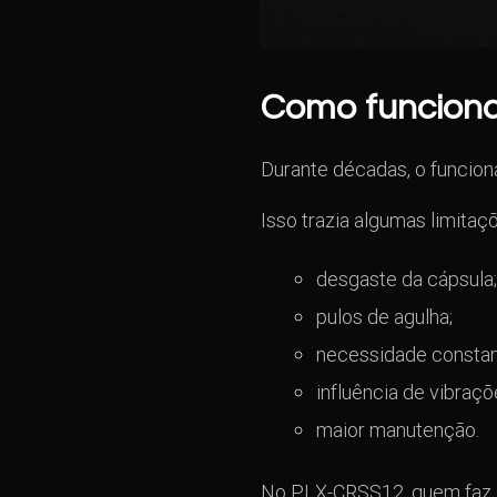
Como funciona
Durante décadas, o funcion
Isso trazia algumas limitaç
desgaste da cápsula
pulos de agulha;
necessidade constant
influência de vibraçõ
maior manutenção.
No PLX-CRSS12, quem faz ess