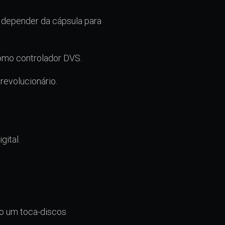
 depender da cápsula para
como controlador DVS.
evolucionário.
gital.
mo um toca-discos